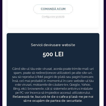
COMANDĂ ACUM
Configurare gratuită
Servicii devirusare website
500 LEI
Când site-ul tău este virusat, acesta poate trimite mail-uri
spam, poate să redirecționeze utilizatorii pe alte site-uri,
sau să reproducă fidel pagini de plată sau pagini bancare.
Însă, cel mai probabil în momentul în care website-ul tău
este virusat, motoarele de căutare (ex. Google, Yahoo,
Bing, etc), browserele, cât și sistemele antivirus instalate
pe PC vor încerca să împiedice accesul utilizatorului.
Relaxează-te, bucură-te de o cafea și lasă-ne pe noi
să ne ocupăm de partea de securitate.