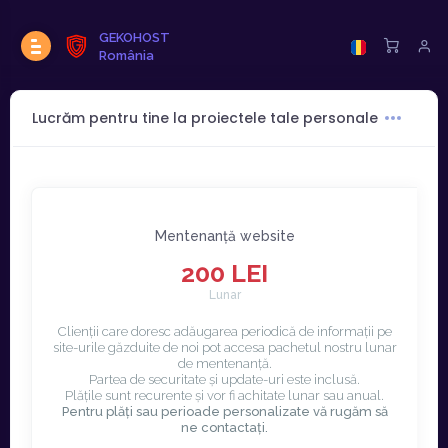
GEKOHOST
România
Lucrăm pentru tine la proiectele tale personale
Mentenanță website
200 LEI
Lunar
Clienții care doresc adăugarea periodică de informații pe
site-urile găzduite de noi pot accesa pachetul nostru lunar
de mentenanță.
Partea de securitate și update-uri este inclusă.
Plățile sunt recurente și vor fi achitate lunar sau anual.
Pentru plăți sau perioade personalizate vă rugăm să
ne contactați.