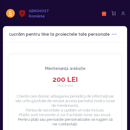
GEKOHOST
România
Lucrăm pentru tine la proiectele tale personale
Mentenanță website
200 LEI
Месечно
Clienții care doresc adăugarea periodică de informații pe
site-urile găzduite de noi pot accesa pachetul nostru lunar
de mentenanță.
Partea de securitate și update-uri este inclusă.
Plățile sunt recurente și vor fi achitate lunar sau anual.
Pentru plăți sau perioade personalizate vă rugăm să
ne contactați.