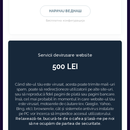
НАРАЧАЈ ВЕДНАШ
Бесплатна конфигурација
Servicii devirusare website
500 LEI
Când site-ul tău este virusat, acesta poate trimite mail-uri
spam, poate să redirecționeze utilizatorii pe alte site-uri,
sau să reproducă fidel pagini de plată sau pagini bancare.
Însă, cel mai probabil în momentul în care website-ul tău
este virusat, motoarele de căutare (ex. Google, Yahoo,
Bing, etc), browserele, cât și sistemele antivirus instalate
pe PC vor încerca să împiedice accesul utilizatorului.
Relaxează-te, bucură-te de o cafea și lasă-ne pe noi
să ne ocupăm de partea de securitate.