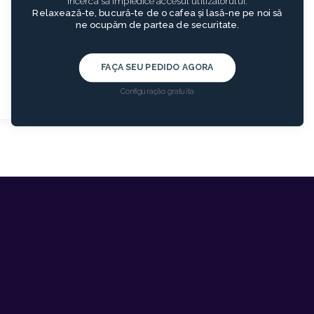
încerca să împiedice accesul utilizatorului.
Relaxează-te, bucură-te de o cafea și lasă-ne pe noi să
ne ocupăm de partea de securitate.
FAÇA SEU PEDIDO AGORA
Configuração gratuita