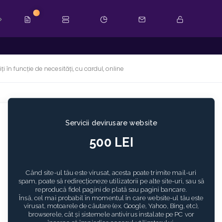
Novo
ți în funcție de necesități, cu cardul, online
Servicii devirusare website
500 LEI
Când site-ul tău este virusat, acesta poate trimite mail-uri
spam, poate să redirecționeze utilizatorii pe alte site-uri, sau să
reproducă fidel pagini de plată sau pagini bancare.
Însă, cel mai probabil în momentul în care website-ul tău este
virusat, motoarele de căutare (ex. Google, Yahoo, Bing, etc),
browserele, cât și sistemele antivirus instalate pe PC vor