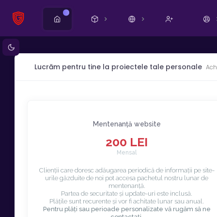
Novo
Lucrăm pentru tine la proiectele tale personale
Achi
Mentenanță website
200 LEI
Mensal
Clienții care doresc adăugarea periodică de informații pe site-
urile găzduite de noi pot accesa pachetul nostru lunar de
mentenanță.
Partea de securitate și update-uri este inclusă.
Plățile sunt recurente și vor fi achitate lunar sau anual.
Pentru plăți sau perioade personalizate vă rugăm să ne
contactați.