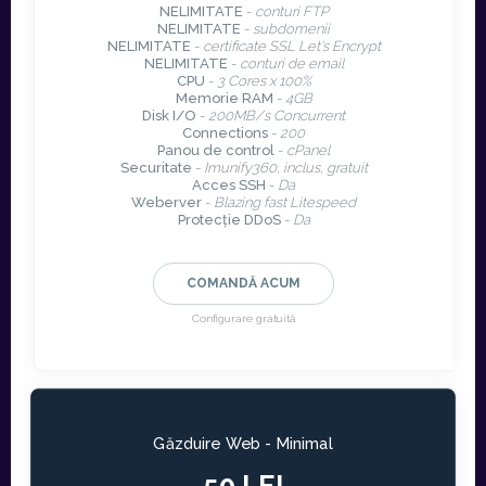
NELIMITATE
-
conturi FTP
NELIMITATE
-
subdomenii
NELIMITATE
-
certificate SSL Let's Encrypt
NELIMITATE
-
conturi de email
CPU
-
3 Cores x 100%
Memorie RAM
-
4GB
Disk I/O
-
200MB/s Concurrent
Connections
-
200
Panou de control
-
cPanel
Securitate
-
Imunify360, inclus, gratuit
Acces SSH
-
Da
Weberver
-
Blazing fast Litespeed
Protecție DDoS
-
Da
COMANDĂ ACUM
Configurare gratuită
Găzduire Web - Minimal
50 LEI