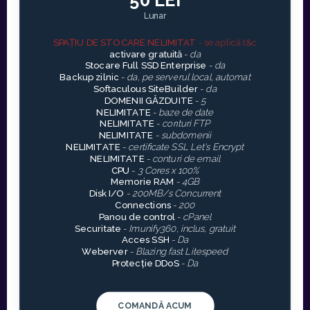
Lunar
SPAȚIU DE STOCARE NELIMITAT
- se aplică t&c
activare gratuită
-
da
Stocare Full SSD Enterprise
-
da
Backup zilnic
-
da, pe serverul local, automat
Softaculous SiteBuilder
-
da
DOMENII GĂZDUITE
-
5
NELIMITATE
-
baze de date
NELIMITATE
-
conturi FTP
NELIMITATE
-
subdomenii
NELIMITATE
-
certificate SSL Let's Encrypt
NELIMITATE
-
conturi de email
CPU
-
3 Cores x 100%
Memorie RAM
-
4GB
Disk I/O
-
200MB/s Concurrent
Connections
-
200
Panou de control
-
cPanel
Securitate
-
Imunify360, inclus, gratuit
Acces SSH
-
Da
Weberver
-
Blazing fast Litespeed
Protecție DDoS
-
Da
COMANDĂ ACUM