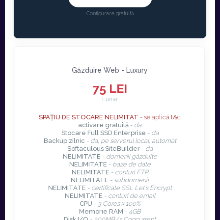
Configurare gratuită
Găzduire Web - Luxury
75 LEI
Lunar
SPAȚIU DE STOCARE NELIMITAT
- se aplică t&c
activare gratuită
-
da
Stocare Full SSD Enterprise
-
da
Backup zilnic
-
da, pe serverul local, automat
Softaculous SiteBuilder
-
da
NELIMITATE
-
domenii găzduite
NELIMITATE
-
baze de date
NELIMITATE
-
conturi FTP
NELIMITATE
-
subdomenii
NELIMITATE
-
certificate SSL Let's Encrypt
NELIMITATE
-
conturi de email
CPU
-
3 Cores x 100%
Memorie RAM
-
4GB
Disk I/O
-
200MB/s Concurrent