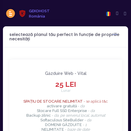
GEKOHOST
România
selectează planul tău perfect în funcție de propriile
necesități
Găzduire Web - Vital
25 LEI
Lunar
SPAȚIU DE STOCARE NELIMITAT
- se aplică t&c
activare gratuită
-
da
Stocare Full SSD Enterprise
-
da
Backup zilnic
-
da, pe serverul local, automat
Softaculous SiteBuilder
-
da
DOMENII GĂZDUITE
-
1
NELIMITATE
-
baze de date