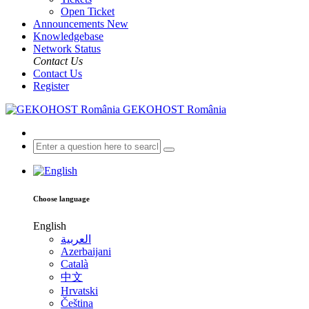
Open Ticket
Announcements
New
Knowledgebase
Network Status
Contact Us
Contact Us
Register
GEKOHOST România
Choose language
English
العربية
Azerbaijani
Català
中文
Hrvatski
Čeština