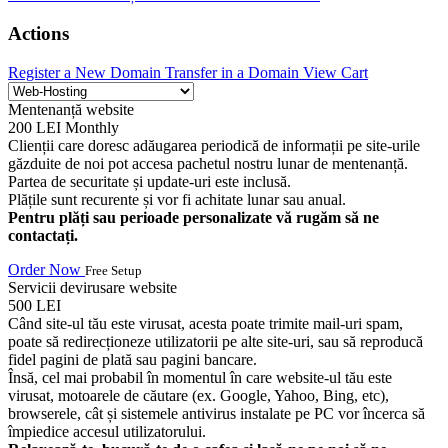
Actions
Register a New Domain
Transfer in a Domain
View Cart
Mentenanță website
200 LEI
Monthly
Clienții care doresc adăugarea periodică de informații pe site-urile
găzduite de noi pot accesa pachetul nostru lunar de mentenanță.
Partea de securitate și update-uri este inclusă.
Plățile sunt recurente și vor fi achitate lunar sau anual.
Pentru plăți sau perioade personalizate vă rugăm să ne
contactați.
Order Now
Free Setup
Servicii devirusare website
500 LEI
Când site-ul tău este virusat, acesta poate trimite mail-uri spam,
poate să redirecționeze utilizatorii pe alte site-uri, sau să reproducă
fidel pagini de plată sau pagini bancare.
Însă, cel mai probabil în momentul în care website-ul tău este
virusat, motoarele de căutare (ex. Google, Yahoo, Bing, etc),
browserele, cât și sistemele antivirus instalate pe PC vor încerca să
împiedice accesul utilizatorului.