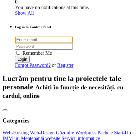
0
You have no notifications at this time.
Show All
Log in to Control Panel
Remember Me
Forgot Password?
or
Register
Lucrăm pentru tine la proiectele tale
personale
Achiți în funcție de necesități, cu
cardul, online
Categories
Web-Hosting
Web-Design
Găzduire Wordpress
Pachete Start-Up
IMM-uri
Mentenanță website
Servicii informatice