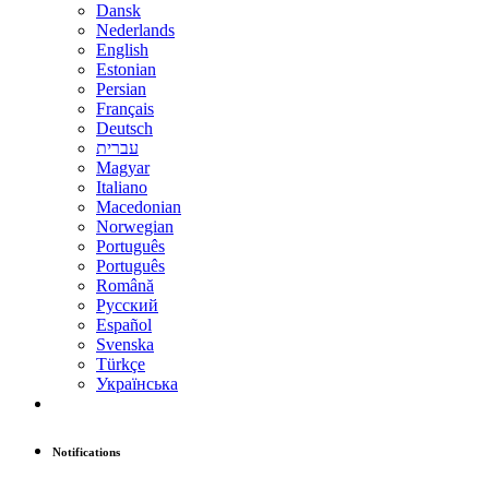
Dansk
Nederlands
English
Estonian
Persian
Français
Deutsch
עברית
Magyar
Italiano
Macedonian
Norwegian
Português
Português
Română
Русский
Español
Svenska
Türkçe
Українська
Notifications