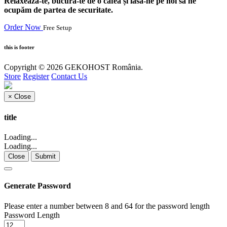
Relaxează-te, bucură-te de o cafea și lasă-ne pe noi să ne
ocupăm de partea de securitate.
Order Now
Free Setup
this is footer
Copyright © 2026 GEKOHOST România.
Store
Register
Contact Us
×
Close
title
Loading...
Loading...
Close
Submit
Generate Password
Please enter a number between 8 and 64 for the password length
Password Length