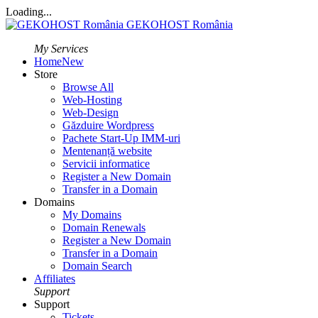
Loading...
GEKOHOST România
My Services
Home
New
Store
Browse All
Web-Hosting
Web-Design
Găzduire Wordpress
Pachete Start-Up IMM-uri
Mentenanță website
Servicii informatice
Register a New Domain
Transfer in a Domain
Domains
My Domains
Domain Renewals
Register a New Domain
Transfer in a Domain
Domain Search
Affiliates
Support
Support
Tickets