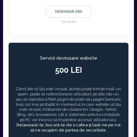
DEMANAR ARA
Alta gratis
Servicii devirusare website
500 LEI
Când site-ul tău este virusat, acesta poate trimite mail-uri
spam, poate să redirecționeze utilizatorii pe alte site-uri,
sau să reproducă fidel pagini de plată sau pagini bancare.
Însă, cel mai probabil în momentul în care website-ul tău
este virusat, motoarele de căutare (ex. Google, Yahoo,
Bing, etc), browserele, cât și sistemele antivirus instalate
pe PC vor încerca să împiedice accesul utilizatorului.
Relaxează-te, bucură-te de o cafea și lasă-ne pe noi
să ne ocupăm de partea de securitate.