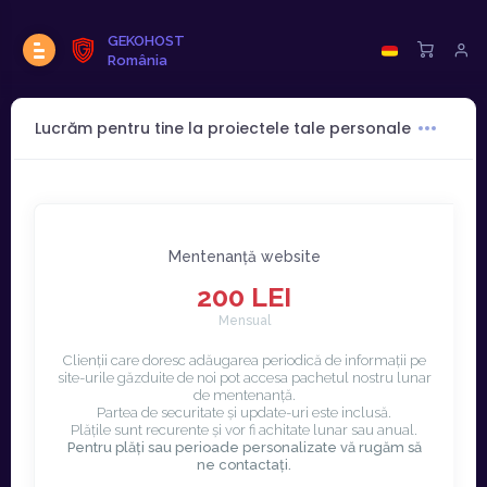
GEKOHOST
România
Lucrăm pentru tine la proiectele tale personale
Mentenanță website
200 LEI
Mensual
Clienții care doresc adăugarea periodică de informații pe
site-urile găzduite de noi pot accesa pachetul nostru lunar
de mentenanță.
Partea de securitate și update-uri este inclusă.
Plățile sunt recurente și vor fi achitate lunar sau anual.
Pentru plăți sau perioade personalizate vă rugăm să
ne contactați.