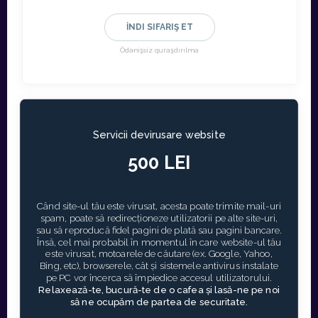
İNDI SIFARIŞ ET
Ödənişsiz quraşdırılma
Servicii devirusare website
500 LEI
Când site-ul tău este virusat, acesta poate trimite mail-uri
spam, poate să redirecționeze utilizatorii pe alte site-uri,
sau să reproducă fidel pagini de plată sau pagini bancare.
Însă, cel mai probabil în momentul în care website-ul tău
este virusat, motoarele de căutare (ex. Google, Yahoo,
Bing, etc), browserele, cât și sistemele antivirus instalate
pe PC vor încerca să împiedice accesul utilizatorului.
Relaxează-te, bucură-te de o cafea și lasă-ne pe noi
să ne ocupăm de partea de securitate.