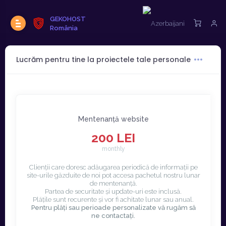
GEKOHOST
România
Lucrăm pentru tine la proiectele tale personale
Mentenanță website
200 LEI
monthly
Clienții care doresc adăugarea periodică de informații pe
site-urile găzduite de noi pot accesa pachetul nostru lunar
de mentenanță.
Partea de securitate și update-uri este inclusă.
Plățile sunt recurente și vor fi achitate lunar sau anual.
Pentru plăți sau perioade personalizate vă rugăm să
ne contactați.