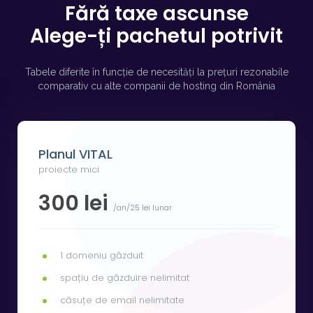
Fără taxe ascunse
Alege-ți pachetul potrivit
Tabele diferite în funcție de necesități la prețuri rezonabile
comparativ cu alte companii de hosting din România
Planul VITAL
proiecte mici
300 lei
/an/25 lei lunar
1 domeniu găzduit
spațiu de găzduire nelimitat
căsuțe de email nelimitate