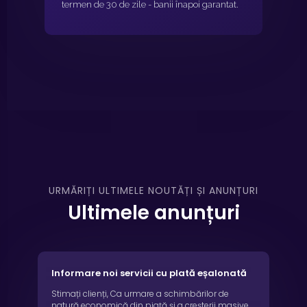
termen de 30 de zile - banii înapoi garantat.
URMĂRIȚI ULTIMELE NOUTĂȚI ȘI ANUNȚURI
Ultimele anunțuri
Informare noi servicii cu plată eșalonată
Stimați clienți, Ca urmare a schimbărilor de
natură economică din piață și a creșterii masive