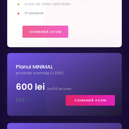
baze de date nelimitate
IP dedicat
COMANDĂ ACUM
Planul MINIMAL
proiecte normale (+22%)
600 lei
/an/50 lei lunar
COMANDĂ ACUM