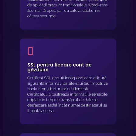
de aplicații precum tradiționalele WordPress,
Joomla, Drupal, ș.a., cu câteva clickuri în
câteva secunde.
SSL pentru fiecare cont de
găzduire
Certificat SSL gratuit încorporat care asigură
siguranța informațiilor site-ului tău împotriva
hackerilor și furturilor de identitate.
Certificatul îți păstrează informațiile sensibile
criptate în timp ce transferul de date se
desfășoară astfel încât numai destinatarul să
îl poată accesa.