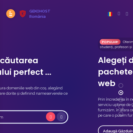
GEKOHOST
România
POPULAR!
Oferim un discount de 50% reducere pentru
studenți, profesori și licențe de volum.
Alegeți dintr-o gamă de
pachete de gazduire
web
Prin încrederea în nevoile dvs. de afaceri, vă promit un
serviciu uptime de 99,9% pentru orice servicii pe care le
furnizăm, în afara oricărei activități de întreținere standard
pe care o putem furniza.
Adaugă Găzduire Web