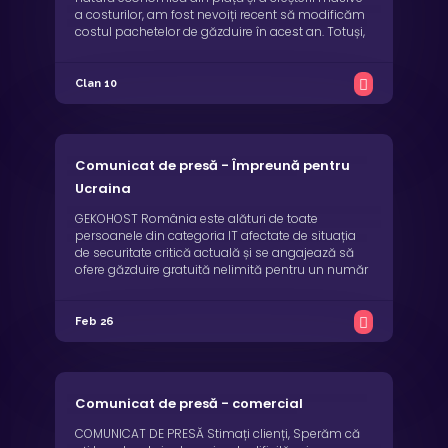
a costurilor, am fost nevoiți recent să modificăm
costul pachetelor de găzduire în acest an. Totuși,
pentru a veni în ajutorul clienților noștri și pentru
ca modificarea să aibă un impact cât mai mic
asupra dumneavoastră, începând ...
Clan 10
Comunicat de presă - Împreună pentru
Ucraina
GEKOHOST România este alături de toate
persoanele din categoria IT afectate de situația
de securitate critică actuală și se angajează să
ofere găzduire gratuită nelimită pentru un număr
nelimitat de domenii web pentru orice persoană
de cetățenie ucraineană care poate dovedi că
activează în domeniul IT pe un termen
Feb 26
determinat de ...
Comunicat de presă - comercial
COMUNICAT DE PRESĂ Stimați clienți, Sperăm că