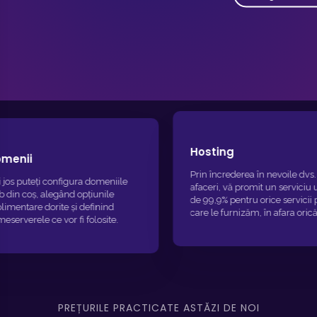
Hosting
P
Prin încrederea în nevoile dvs. de
 domeniile
Ma
afaceri, vă promit un serviciu uptime
țiunile
se
de 99,9% pentru orice servicii pe
efinind
de
care le furnizăm, în afara oricărei
folosite.
Al
activități de întreținere standard pe
ap
care o putem furniza.
PREȚURILE PRACTICATE ASTĂZI DE NOI