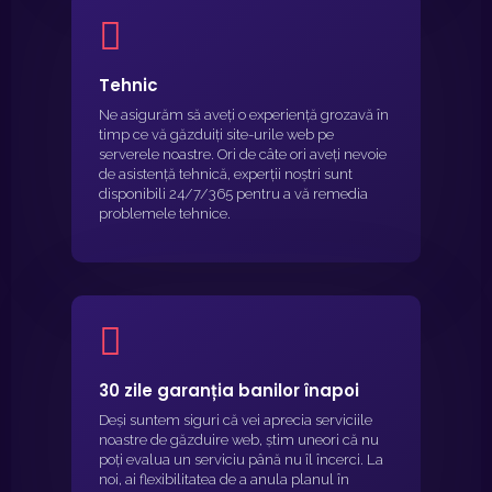
Tehnic
Ne asigurăm să aveți o experiență grozavă în
timp ce vă găzduiți site-urile web pe
serverele noastre. Ori de câte ori aveți nevoie
de asistență tehnică, experții noștri sunt
disponibili 24/7/365 pentru a vă remedia
problemele tehnice.
30 zile garanția banilor înapoi
Deși suntem siguri că vei aprecia serviciile
noastre de găzduire web, știm uneori că nu
poți evalua un serviciu până nu îl încerci. La
noi, ai flexibilitatea de a anula planul în