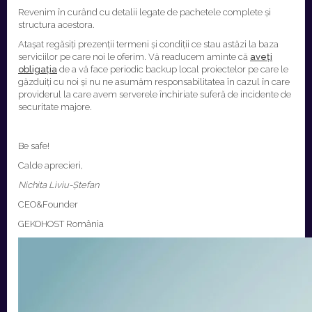
Revenim în curând cu detalii legate de pachetele complete și
structura acestora.
Atașat regăsiți prezenții termeni și condiții ce stau astăzi la baza
serviciilor pe care noi le oferim. Vă readucem aminte că
aveți
obligația
de a vă face periodic backup local proiectelor pe care le
găzduiți cu noi și nu ne asumăm responsabilitatea în cazul în care
providerul la care avem serverele închiriate suferă de incidente de
securitate majore.
Be safe!
Calde aprecieri,
Nichita Liviu-Ștefan
CEO&Founder
GEKOHOST România