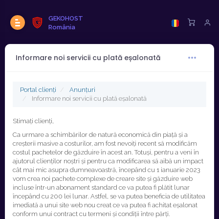
GEKOHOST
România
Informare noi servicii cu plată eșalonată
Portal clienți
Anunțuri
Informare noi servicii cu plată eșalonată
Stimați clienți,
Ca urmare a schimbărilor de natură economică din piață și a
creșterii masive a costurilor, am fost nevoiți recent să modificăm
costul pachetelor de găzduire în acest an. Totuși, pentru a veni în
ajutorul clienților noștri și pentru ca modificarea să aibă un impact
cât mai mic asupra dumneavoastră, începând cu 1 ianuarie 2023
vom crea noi pachete complexe de creare site și găzduire web
incluse într-un abonament standard ce va putea fi plătit lunar
începând cu 200 lei lunar. Astfel, se va putea beneficia de utilitatea
imediată a unui site web nou creat ce va putea fi achitat eșalonat
conform unui contract cu termeni și condiții între părți.