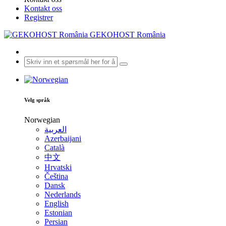
Kontakt oss
Registrer
GEKOHOST România
Velg språk
Norwegian
العربية
Azerbaijani
Català
中文
Hrvatski
Čeština
Dansk
Nederlands
English
Estonian
Persian