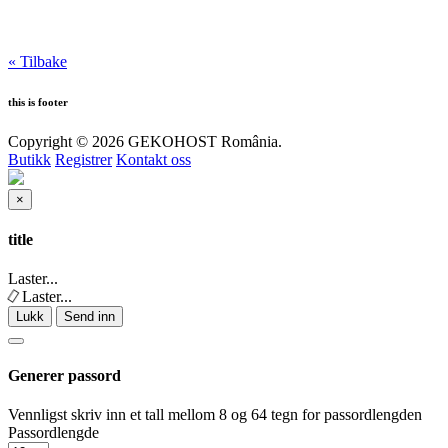
« Tilbake
this is footer
Copyright © 2026 GEKOHOST România.
Butikk
Registrer
Kontakt oss
×
Lukk
title
Laster...
Laster...
Lukk
Send inn
Generer passord
Vennligst skriv inn et tall mellom 8 og 64 tegn for passordlengden
Passordlengde