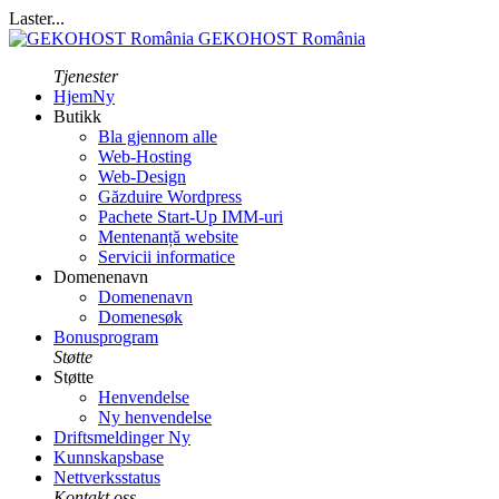
Laster...
GEKOHOST România
Tjenester
Hjem
Ny
Butikk
Bla gjennom alle
Web-Hosting
Web-Design
Găzduire Wordpress
Pachete Start-Up IMM-uri
Mentenanță website
Servicii informatice
Domenenavn
Domenenavn
Domenesøk
Bonusprogram
Støtte
Støtte
Henvendelse
Ny henvendelse
Driftsmeldinger
Ny
Kunnskapsbase
Nettverksstatus
Kontakt oss