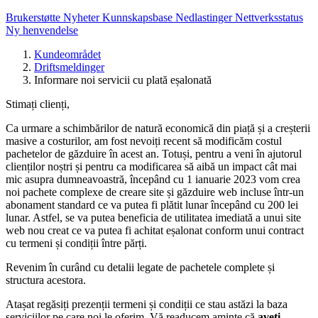
Brukerstøtte
Nyheter
Kunnskapsbase
Nedlastinger
Nettverksstatus
Ny henvendelse
Kundeområdet
Driftsmeldinger
Informare noi servicii cu plată eșalonată
Stimați clienți,
Ca urmare a schimbărilor de natură economică din piață și a creșterii
masive a costurilor, am fost nevoiți recent să modificăm costul
pachetelor de găzduire în acest an. Totuși, pentru a veni în ajutorul
clienților noștri și pentru ca modificarea să aibă un impact cât mai
mic asupra dumneavoastră, începând cu 1 ianuarie 2023 vom crea
noi pachete complexe de creare site și găzduire web incluse într-un
abonament standard ce va putea fi plătit lunar începând cu 200 lei
lunar. Astfel, se va putea beneficia de utilitatea imediată a unui site
web nou creat ce va putea fi achitat eșalonat conform unui contract
cu termeni și condiții între părți.
Revenim în curând cu detalii legate de pachetele complete și
structura acestora.
Atașat regăsiți prezenții termeni și condiții ce stau astăzi la baza
serviciilor pe care noi le oferim. Vă readucem aminte că
aveți