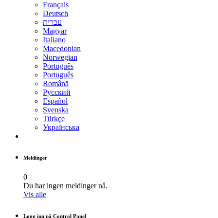
Français
Deutsch
עברית
Magyar
Italiano
Macedonian
Norwegian
Português
Português
Română
Русский
Español
Svenska
Türkçe
Українська
Meldinger
0
Du har ingen meldinger nå.
Vis alle
Logg inn på Control Panel