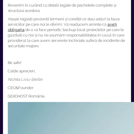
Revenim în curând cu detalii legate de pachetele complete și
structura acestora.
Atașat regăsiți prezenții termeni și condiții ce stau astăzi la baza
serviciilor pe care noi le oferim. Vă readucem aminte că
aveți
obligația
de a vă face periodic backup local proiectelor pe care le
găzduiți cu noi și nu ne asumăm responsabilitatea în cazul în care
providerul la care avem serverele închiriate suferă de incidente de
securitate majore.
Be safe!
Calde aprecieri,
Nichita Liviu-Ștefan
CEO&Founder
GEKOHOST România