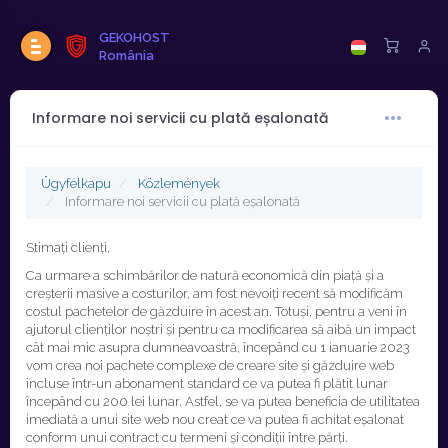
GEKOHOST
România
Informare noi servicii cu plată eșalonată
Ügyfélkapu
Közlemények
Informare noi servicii cu plată eșalonată
Stimați clienți,
Ca urmare a schimbărilor de natură economică din piață și a
creșterii masive a costurilor, am fost nevoiți recent să modificăm
costul pachetelor de găzduire în acest an. Totuși, pentru a veni în
ajutorul clienților noștri și pentru ca modificarea să aibă un impact
cât mai mic asupra dumneavoastră, începând cu 1 ianuarie 2023
vom crea noi pachete complexe de creare site și găzduire web
incluse într-un abonament standard ce va putea fi plătit lunar
începând cu 200 lei lunar. Astfel, se va putea beneficia de utilitatea
imediată a unui site web nou creat ce va putea fi achitat eșalonat
conform unui contract cu termeni și condiții între părți.