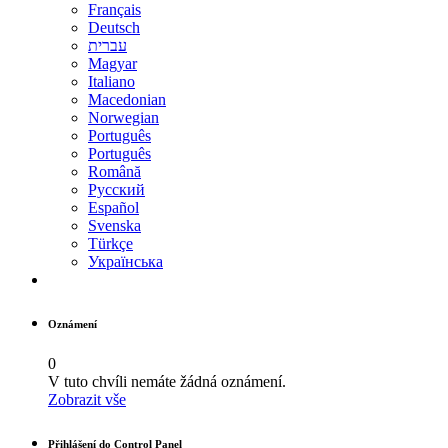
Français
Deutsch
עברית
Magyar
Italiano
Macedonian
Norwegian
Português
Português
Română
Русский
Español
Svenska
Türkçe
Українська
Oznámení
0
V tuto chvíli nemáte žádná oznámení.
Zobrazit vše
Přihlášení do Control Panel