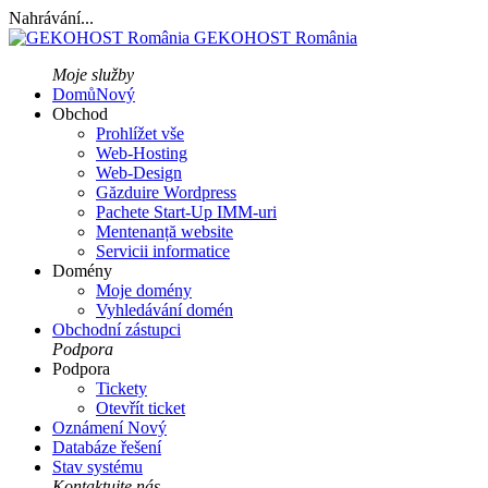
Nahrávání...
GEKOHOST România
Moje služby
Domů
Nový
Obchod
Prohlížet vše
Web-Hosting
Web-Design
Găzduire Wordpress
Pachete Start-Up IMM-uri
Mentenanță website
Servicii informatice
Domény
Moje domény
Vyhledávání domén
Obchodní zástupci
Podpora
Podpora
Tickety
Otevřít ticket
Oznámení
Nový
Databáze řešení
Stav systému
Kontaktujte nás