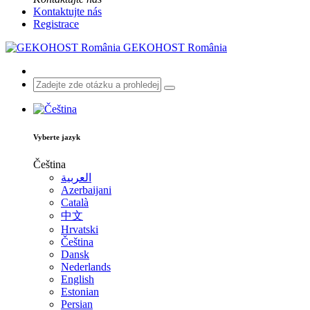
Kontaktujte nás
Registrace
GEKOHOST România
Vyberte jazyk
Čeština
العربية
Azerbaijani
Català
中文
Hrvatski
Čeština
Dansk
Nederlands
English
Estonian
Persian