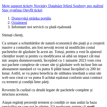
Moje support tickety
Novinky
Databáze řešení
Soubory pro stažení
Stav systému
Otevřít ticket
Domovská stránka portálu
Oznámení
Informare noi servicii cu plată eșalonată
Stimați clienți,
Ca urmare a schimbărilor de natură economică din piață și a creșterii
masive a costurilor, am fost nevoiți recent să modificăm costul
pachetelor de găzduire în acest an. Totuși, pentru a veni în ajutorul
clienților noștri și pentru ca modificarea să aibă un impact cât mai
mic asupra dumneavoastră, începând cu 1 ianuarie 2023 vom crea
noi pachete complexe de creare site și găzduire web incluse într-un
abonament standard ce va putea fi plătit lunar începând cu 200 lei
lunar. Astfel, se va putea beneficia de utilitatea imediată a unui site
web nou creat ce va putea fi achitat eșalonat conform unui contract
cu termeni și condiții între părți.
Revenim în curând cu detalii legate de pachetele complete și
structura acestora.
Atașat regăsiți prezenții termeni și condiții ce stau astăzi la baza
serviciilor pe care noi le oferim. Vă readucem aminte că
aveți