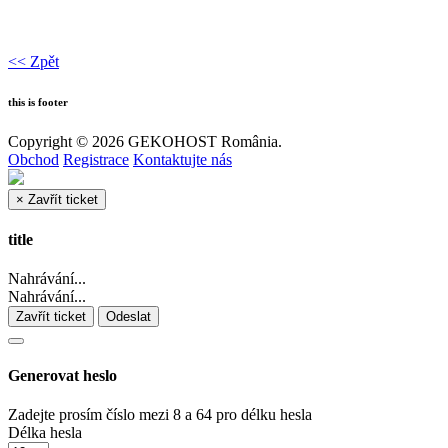
<< Zpět
this is footer
Copyright © 2026 GEKOHOST România.
Obchod
Registrace
Kontaktujte nás
×
Zavřít ticket
title
Nahrávání...
Nahrávání...
Zavřít ticket
Odeslat
Generovat heslo
Zadejte prosím číslo mezi 8 a 64 pro délku hesla
Délka hesla