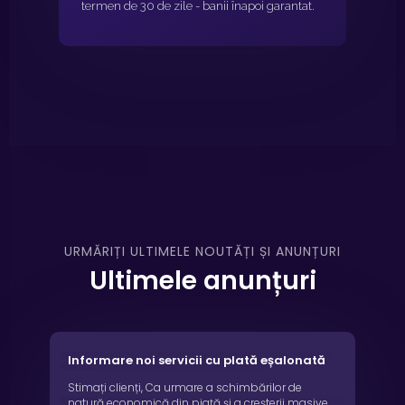
termen de 30 de zile - banii înapoi garantat.
URMĂRIȚI ULTIMELE NOUTĂȚI ȘI ANUNȚURI
Ultimele anunțuri
Informare noi servicii cu plată eșalonată
Stimați clienți, Ca urmare a schimbărilor de
natură economică din piață și a creșterii masive