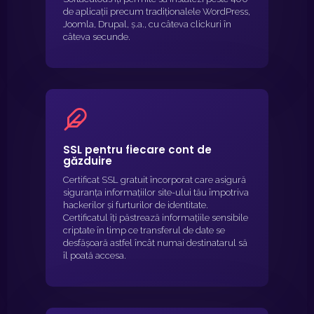
de aplicații precum tradiționalele WordPress,
Joomla, Drupal, ș.a., cu câteva clickuri în
câteva secunde.
SSL pentru fiecare cont de
găzduire
Certificat SSL gratuit încorporat care asigură
siguranța informațiilor site-ului tău împotriva
hackerilor și furturilor de identitate.
Certificatul îți păstrează informațiile sensibile
criptate în timp ce transferul de date se
desfășoară astfel încât numai destinatarul să
îl poată accesa.