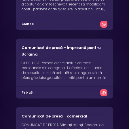
a costurilor, am fost nevoiți recent să modificăm
costul pachetelor de găzduire în acest an. Totuși,
pentru a veni în ajutorul clienților noștri și pentru
ca modificarea să aibă un impact cât mai mic
asupra dumneavoastră, începând ...
Clan 10
Comunicat de presă - Împreună pentru
Ucraina
GEKOHOST România este alături de toate
persoanele din categoria IT afectate de situația
de securitate critică actuală și se angajează să
ofere găzduire gratuită nelimită pentru un număr
nelimitat de domenii web pentru orice persoană
de cetățenie ucraineană care poate dovedi că
activează în domeniul IT pe un termen
Feb 26
determinat de ...
Comunicat de presă - comercial
COMUNICAT DE PRESĂ Stimați clienți, Sperăm că