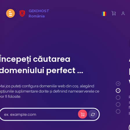
GEKOHOST
România
POPULAR!
Oferim un discount de 50% reducere pentru
studenți, profesori și licențe de volum.
Alegeți dintr-o gamă de
pachete de gazduire
web
Prin încrederea în nevoile dvs. de afaceri, vă promit un
serviciu uptime de 99,9% pentru orice servicii pe care le
furnizăm, în afara oricărei activități de întreținere standard
pe care o putem furniza.
Adaugă Găzduire Web