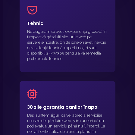
Tehnic
Ne asigurăm să aveți o experiență grozavă în
timp ce vă găzduiți site-urile web pe
serverele noastre. Ori de câte ori aveți nevoie
de asistență tehnică, experții noștri sunt
disponibili 24/7/365 pentru a vă remedia
problemele tehnice.
30 zile garanția banilor înapoi
Deși suntem siguri că vei aprecia serviciile
noastre de găzduire web, știm uneori că nu
poți evalua un serviciu până nu îl încerci. La
noi, ai flexibilitatea de a anula planul în