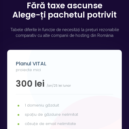
Fără taxe ascunse
Alege-ți pachetul potrivit
Tabele diferite în funcție de necesități la prețuri rezonabile
comparativ cu alte companii de hosting din România
Planul VITAL
proiecte mici
300 lei
/an/25 lei lunar
1 domeniu găzduit
spațiu de găzduire nelimitat
căsuțe de email nelimitate