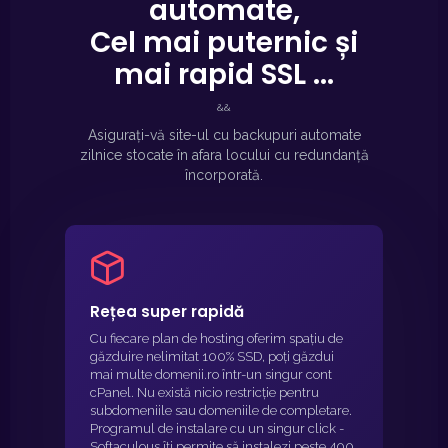
automate,
Cel mai puternic și
mai rapid SSL ...
&&
Asigurați-vă site-ul cu backupuri automate
zilnice stocate în afara locului cu redundanță
încorporată.
Rețea super rapidă
Cu fiecare plan de hosting oferim spațiu de
găzduire nelimitat 100% SSD, poți găzdui
mai multe domenii.ro într-un singur cont
cPanel. Nu există nicio restricție pentru
subdomeniile sau domeniile de completare.
Programul de instalare cu un singur click -
Softaculous îți permite să instalezi peste 400