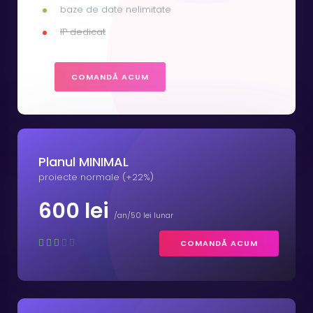
baze de date nelimitate
IP dedicat
COMANDĂ ACUM
Planul MINIMAL
proiecte normale (+22%)
600 lei
/an/50 lei lunar
COMANDĂ ACUM