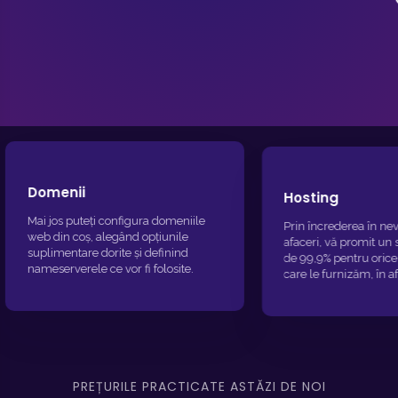
Hosting
P
Prin încrederea în nevoile dvs. de
a domeniile
M
afaceri, vă promit un serviciu uptime
țiunile
s
de 99,9% pentru orice servicii pe
definind
d
care le furnizăm, în afara oricărei
folosite.
A
activități de întreținere standard pe
a
care o putem furniza.
PREȚURILE PRACTICATE ASTĂZI DE NOI