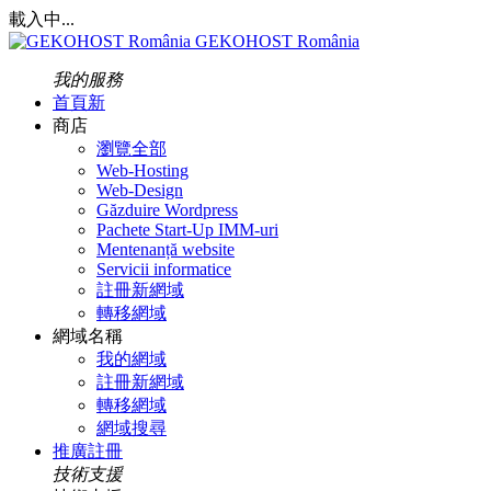
載入中...
GEKOHOST România
我的服務
首頁
新
商店
瀏覽全部
Web-Hosting
Web-Design
Găzduire Wordpress
Pachete Start-Up IMM-uri
Mentenanță website
Servicii informatice
註冊新網域
轉移網域
網域名稱
我的網域
註冊新網域
轉移網域
網域搜尋
推廣註冊
技術支援