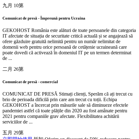
九月 10第
Comunicat de presă - Împreună pentru Ucraina
GEKOHOST România este alături de toate persoanele din categoria
IT afectate de situația de securitate critică actuală și se angajează să
ofere găzduire gratuită nelimită pentru un număr nelimitat de
domenii web pentru orice persoană de cetățenie ucraineană care
poate dovedi că activează în domeniul IT pe un termen determinat
de ...
二月 26第
Comunicat de presă - comercial
COMUNICAT DE PRESĂ Stimați clienți, Sperăm că ați trecut cu
brio de perioada dificilă prin care am trecut cu toții. Echipa
GEKOHOST a încercat prin măsurile sale să diminueze efectele
pandemiei astfel că toate plățile din 2020 au fost amânate pentru
2021 pentru companiile grav afectate. Flexibilitatea achitării
serviciilor de ...
五月 29第