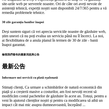
site-urile web pe serverele noastre. Ori de câte ori aveți nevoie de
asistență tehnică, experții noștri sunt disponibili 24/7/365 pentru a vă
remedia problemele tehnice.
30 zile garanția banilor înapoi
Deși suntem siguri că vei aprecia serviciile noastre de găzduire web,
știm uneori că nu poți evalua un serviciu până nu îl încerci. La noi,
ai flexibilitatea de a anula planul în termen de 30 de zile - banii
înapoi garantat.
檢視我們發布的最新消息與公告
最新公告
Informare noi servicii cu plată eșalonată
Stimați clienți, Ca urmare a schimbărilor de natură economică din
piață și a creșterii masive a costurilor, am fost nevoiți recent să
modificăm costul pachetelor de găzduire în acest an. Totuși, pentru a
veni în ajutorul clienților noștri și pentru ca modificarea să aibă un
impact cât mai mic asupra dumneavoastră, începând ...