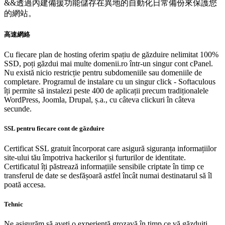
&&
透過內建備援功能儲存在異地的自動化日常備份來保護您
的網站。
高速網絡
Cu fiecare plan de hosting oferim spațiu de găzduire nelimitat 100%
SSD, poți găzdui mai multe domenii.ro într-un singur cont cPanel.
Nu există nicio restricție pentru subdomeniile sau domeniile de
completare. Programul de instalare cu un singur click - Softaculous
îți permite să instalezi peste 400 de aplicații precum tradiționalele
WordPress, Joomla, Drupal, ș.a., cu câteva clickuri în câteva
secunde.
SSL pentru fiecare cont de găzduire
Certificat SSL gratuit încorporat care asigură siguranța informațiilor
site-ului tău împotriva hackerilor și furturilor de identitate.
Certificatul îți păstrează informațiile sensibile criptate în timp ce
transferul de date se desfășoară astfel încât numai destinatarul să îl
poată accesa.
Tehnic
Ne asigurăm să aveți o experiență grozavă în timp ce vă găzduiți