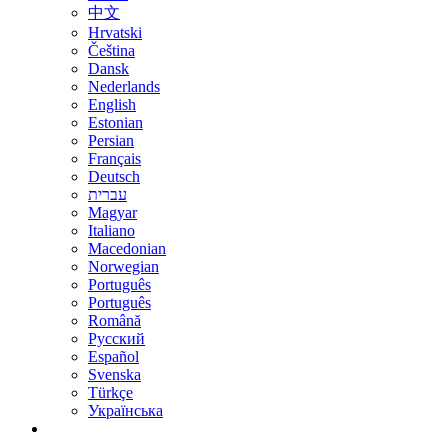
中文
Hrvatski
Čeština
Dansk
Nederlands
English
Estonian
Persian
Français
Deutsch
עברית
Magyar
Italiano
Macedonian
Norwegian
Português
Português
Română
Русский
Español
Svenska
Türkçe
Українська