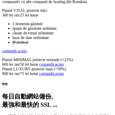
comparativ cu alte companii de hosting din România
Planul VITAL
proiecte mici
300 lei
/an/25 lei lunar
1 domeniu găzduit
spațiu de găzduire nelimitat
căsuțe de email nelimitate
baze de date nelimitate
IP dedicat
comandă acum
Planul MINIMAL
proiecte normale (+22%)
600 lei
/an/50 lei lunar
comandă acum
Planul LUXURY
proiecte mari (+59%)
900 lei
/an/75 lei lunar
comandă acum
特色
每日自動網站備份,
最強和最快的 SSL ...