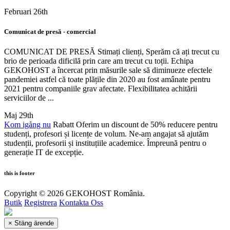
Februari 26th
Comunicat de presă - comercial
COMUNICAT DE PRESĂ Stimați clienți, Sperăm că ați trecut cu
brio de perioada dificilă prin care am trecut cu toții. Echipa
GEKOHOST a încercat prin măsurile sale să diminueze efectele
pandemiei astfel că toate plățile din 2020 au fost amânate pentru
2021 pentru companiile grav afectate. Flexibilitatea achitării
serviciilor de ...
Maj 29th
Kom igång nu
Rabatt
Oferim un discount de 50% reducere pentru
studenți, profesori și licențe de volum. Ne-am angajat să ajutăm
studenții, profesorii și instituțiile academice. Împreună pentru o
generație IT de excepție.
this is footer
Copyright © 2026 GEKOHOST România.
Butik
Registrera
Kontakta Oss
×
Stäng ärende