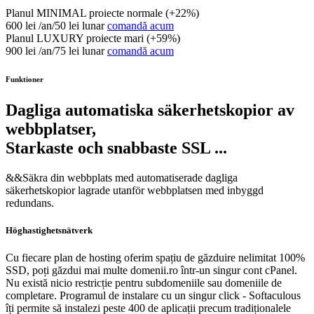
Planul MINIMAL
proiecte normale (+22%)
600 lei
/an/50 lei lunar
comandă acum
Planul LUXURY
proiecte mari (+59%)
900 lei
/an/75 lei lunar
comandă acum
Funktioner
Dagliga automatiska säkerhetskopior av
webbplatser,
Starkaste och snabbaste SSL ...
&&
Säkra din webbplats med automatiserade dagliga
säkerhetskopior lagrade utanför webbplatsen med inbyggd
redundans.
Höghastighetsnätverk
Cu fiecare plan de hosting oferim spațiu de găzduire nelimitat 100%
SSD, poți găzdui mai multe domenii.ro într-un singur cont cPanel.
Nu există nicio restricție pentru subdomeniile sau domeniile de
completare. Programul de instalare cu un singur click - Softaculous
îți permite să instalezi peste 400 de aplicații precum tradiționalele