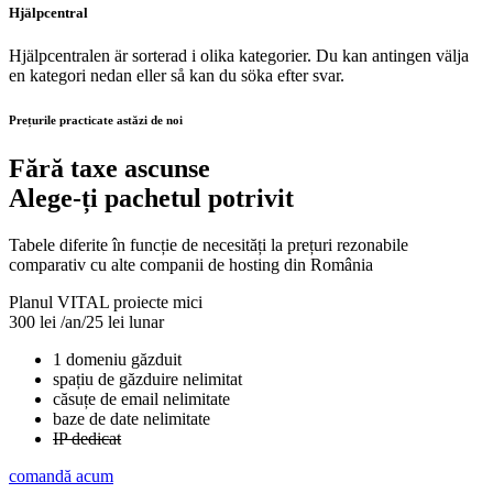
Hjälpcentral
Hjälpcentralen är sorterad i olika kategorier. Du kan antingen välja
en kategori nedan eller så kan du söka efter svar.
Prețurile practicate astăzi de noi
Fără taxe ascunse
Alege-ți pachetul potrivit
Tabele diferite în funcție de necesități la prețuri rezonabile
comparativ cu alte companii de hosting din România
Planul VITAL
proiecte mici
300 lei
/an/25 lei lunar
1 domeniu găzduit
spațiu de găzduire nelimitat
căsuțe de email nelimitate
baze de date nelimitate
IP dedicat
comandă acum