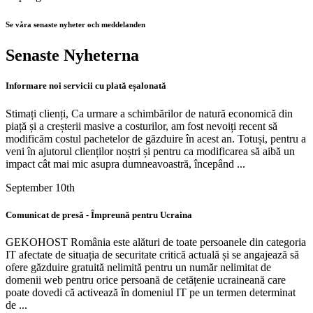
Se våra senaste nyheter och meddelanden
Senaste Nyheterna
Informare noi servicii cu plată eșalonată
Stimați clienți, Ca urmare a schimbărilor de natură economică din
piață și a creșterii masive a costurilor, am fost nevoiți recent să
modificăm costul pachetelor de găzduire în acest an. Totuși, pentru a
veni în ajutorul clienților noștri și pentru ca modificarea să aibă un
impact cât mai mic asupra dumneavoastră, începând ...
September 10th
Comunicat de presă - Împreună pentru Ucraina
GEKOHOST România este alături de toate persoanele din categoria
IT afectate de situația de securitate critică actuală și se angajează să
ofere găzduire gratuită nelimită pentru un număr nelimitat de
domenii web pentru orice persoană de cetățenie ucraineană care
poate dovedi că activează în domeniul IT pe un termen determinat
de ...