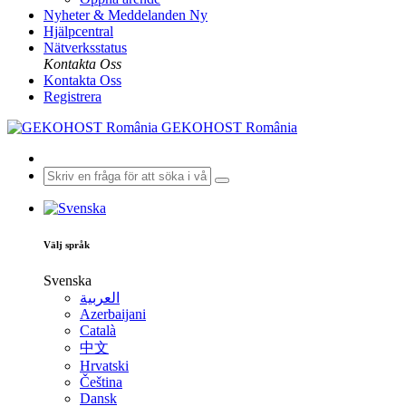
Nyheter & Meddelanden
Ny
Hjälpcentral
Nätverksstatus
Kontakta Oss
Kontakta Oss
Registrera
GEKOHOST România
Välj språk
Svenska
العربية
Azerbaijani
Català
中文
Hrvatski
Čeština
Dansk