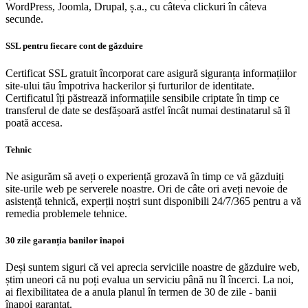
WordPress, Joomla, Drupal, ș.a., cu câteva clickuri în câteva
secunde.
SSL pentru fiecare cont de găzduire
Certificat SSL gratuit încorporat care asigură siguranța informațiilor
site-ului tău împotriva hackerilor și furturilor de identitate.
Certificatul îți păstrează informațiile sensibile criptate în timp ce
transferul de date se desfășoară astfel încât numai destinatarul să îl
poată accesa.
Tehnic
Ne asigurăm să aveți o experiență grozavă în timp ce vă găzduiți
site-urile web pe serverele noastre. Ori de câte ori aveți nevoie de
asistență tehnică, experții noștri sunt disponibili 24/7/365 pentru a vă
remedia problemele tehnice.
30 zile garanția banilor înapoi
Deși suntem siguri că vei aprecia serviciile noastre de găzduire web,
știm uneori că nu poți evalua un serviciu până nu îl încerci. La noi,
ai flexibilitatea de a anula planul în termen de 30 de zile - banii
înapoi garantat.