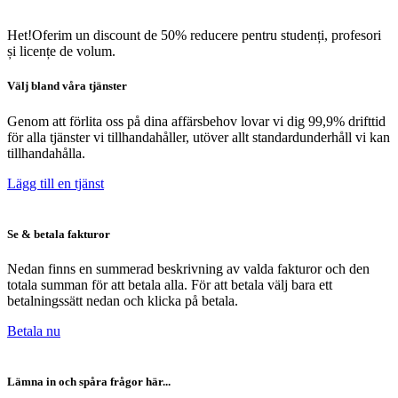
Het!
Oferim un discount de 50% reducere pentru studenți, profesori
și licențe de volum.
Välj bland våra tjänster
Genom att förlita oss på dina affärsbehov lovar vi dig 99,9% drifttid
för alla tjänster vi tillhandahåller, utöver allt standardunderhåll vi kan
tillhandahålla.
Lägg till en tjänst
Se & betala fakturor
Nedan finns en summerad beskrivning av valda fakturor och den
totala summan för att betala alla. För att betala välj bara ett
betalningssätt nedan och klicka på betala.
Betala nu
Lämna in och spåra frågor här...