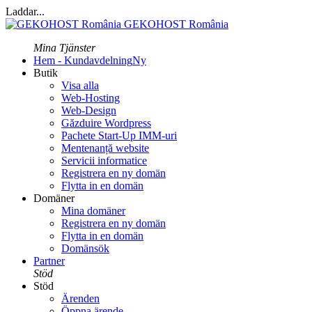
Laddar...
GEKOHOST România
Mina Tjänster
Hem - Kundavdelning
Ny
Butik
Visa alla
Web-Hosting
Web-Design
Găzduire Wordpress
Pachete Start-Up IMM-uri
Mentenanță website
Servicii informatice
Registrera en ny domän
Flytta in en domän
Domäner
Mina domäner
Registrera en ny domän
Flytta in en domän
Domänsök
Partner
Stöd
Stöd
Ärenden
Öppna ärende