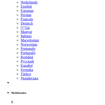
Nederlands
English
Estonian
Persian
Français
Deutsch
עברית
Magyar
Italiano
Macedonian
Norwegian
Português
Português
Română
Русский
Español
Svenska
Türkçe
Українська
Meddelanden
0