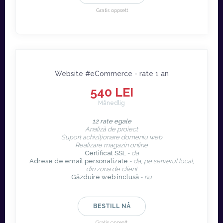
Gratis oppsett
Website #eCommerce - rate 1 an
540 LEI
Månedlig
12 rate egale
Analiză de proiect
Suport achiziționare domeniu web
Realizare magazin online
Certificat SSL
-
da
Adrese de email personalizate
-
da, pe serverul local,
din zona de client
Găzduire web inclusă
-
nu
BESTILL NÅ
Gratis oppsett