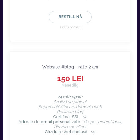
BESTILL NÅ
Gratis oppsett
Website #blog - rate 2 ani
150 LEI
Månedlig
24 rate egale
Analiză de proiect
Suport achiziționare domeniu web
Realizare blog
Certificat SSL
-
da
Adrese de email personalizate
-
da, pe serverul local,
din zona de client
Găzduire web inclusă
-
nu