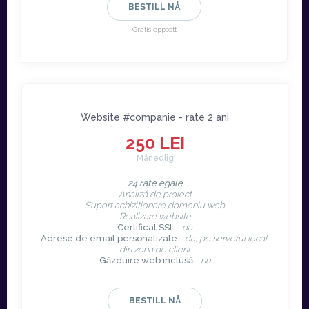
BESTILL NÅ
Gratis oppsett
Website #companie - rate 2 ani
250 LEI
Månedlig
24 rate egale
Analiză de proiect
Suport achiziționare domeniu web
Realizare website
Certificat SSL
-
da
Adrese de email personalizate
-
da, pe serverul local,
din zona de client
Găzduire web inclusă
-
nu
BESTILL NÅ