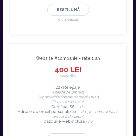
BESTILL NÅ
Gratis oppsett
Website #companie - rate 1 an
400 LEI
Månedlig
12 rate egale
Analiză de proiect
Suport achiziționare domeniu web
Realizare website
Certificat SSL
-
da
Adrese de email personalizate
-
da, pe serverul local,
din zona de client
Găzduire web inclusă
-
nu