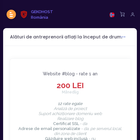
GEKOHOST
România
Alături de antreprenorii aflați la început de drum.
Website #blog - rate 1 an
200 LEI
Månedlig
12 rate egale
Analiză de proiect
Suport achiziționare domeniu web
Realizare blog
Certificat SSL
-
da
Adrese de email personalizate
-
da, pe serverul local,
din zona de client
Găzduire web inclusă
-
nu