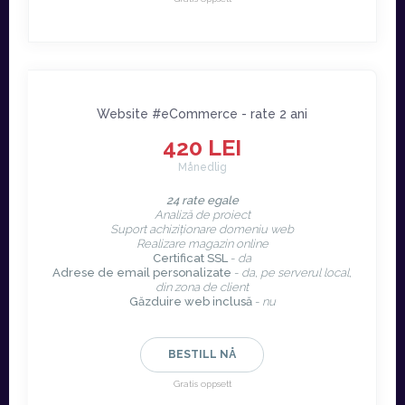
Website #eCommerce - rate 2 ani
420 LEI
Månedlig
24 rate egale
Analiză de proiect
Suport achiziționare domeniu web
Realizare magazin online
Certificat SSL
-
da
Adrese de email personalizate
-
da, pe serverul local,
din zona de client
Găzduire web inclusă
-
nu
BESTILL NÅ
Gratis oppsett