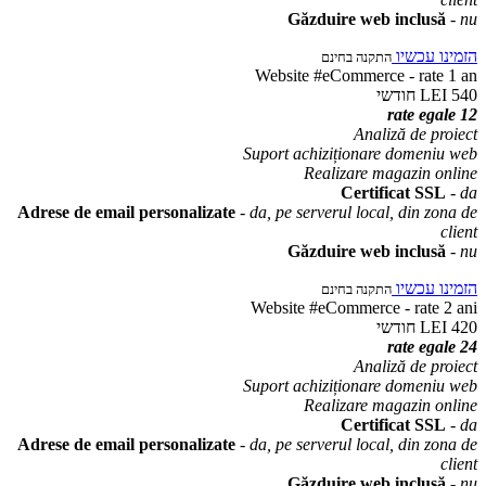
Găzduire web inclusă
-
nu
הזמינו עכשיו
התקנה בחינם
Website #eCommerce - rate 1 an
חודשי
540 LEI
12 rate egale
Analiză de proiect
Suport achiziționare domeniu web
Realizare magazin online
Certificat SSL
-
da
Adrese de email personalizate
-
da, pe serverul local, din zona de
client
Găzduire web inclusă
-
nu
הזמינו עכשיו
התקנה בחינם
Website #eCommerce - rate 2 ani
חודשי
420 LEI
24 rate egale
Analiză de proiect
Suport achiziționare domeniu web
Realizare magazin online
Certificat SSL
-
da
Adrese de email personalizate
-
da, pe serverul local, din zona de
client
Găzduire web inclusă
-
nu