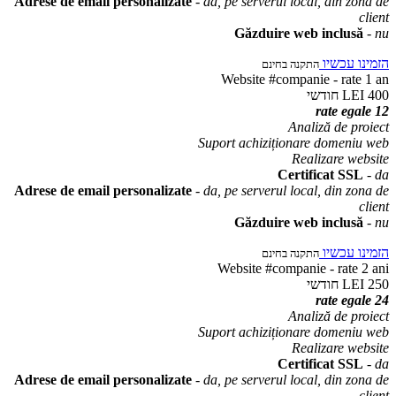
Adrese de email personalizate
-
da, pe serverul local, din zona de
client
Găzduire web inclusă
-
nu
הזמינו עכשיו
התקנה בחינם
Website #companie - rate 1 an
חודשי
400 LEI
12 rate egale
Analiză de proiect
Suport achiziționare domeniu web
Realizare website
Certificat SSL
-
da
Adrese de email personalizate
-
da, pe serverul local, din zona de
client
Găzduire web inclusă
-
nu
הזמינו עכשיו
התקנה בחינם
Website #companie - rate 2 ani
חודשי
250 LEI
24 rate egale
Analiză de proiect
Suport achiziționare domeniu web
Realizare website
Certificat SSL
-
da
Adrese de email personalizate
-
da, pe serverul local, din zona de
client