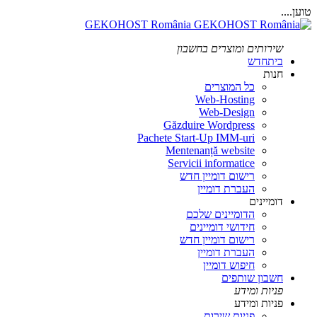
טוען....
GEKOHOST România
שירותים ומוצרים בחשבון
בית
חדש
חנות
כל המוצרים
Web-Hosting
Web-Design
Găzduire Wordpress
Pachete Start-Up IMM-uri
Mentenanță website
Servicii informatice
רישום דומיין חדש
העברת דומיין
דומיינים
הדומיינים שלכם
חידושי דומיינים
רישום דומיין חדש
העברת דומיין
חיפוש דומיין
חשבון שותפים
פניות ומידע
פניות ומידע
פניות שירות